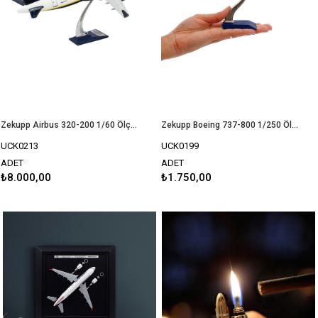
Zekupp Airbus 320-200 1/60 Ölçek Fenerbahçe Lisanslı 1907 Klasik Tasarım Keman Boy Maket Uçak
Zekupp Boeing 737-800 1/250 Ölçek Fenerbahçe Lisanslı Çubuklu Tasarım Maket Uçak
UCK0213
UCK0199
ADET
ADET
₺8.000,00
₺1.750,00