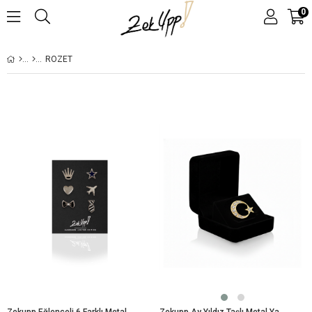
0
ROZET
Zekupp Eğlenceli 6 Farklı Metal Yaka Rozeti
Zekupp Ay Yıldız Taşlı Metal Yaka Rozeti