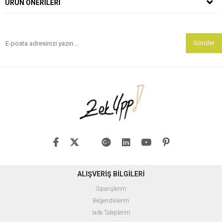
ÜRÜN ÖNERILERI
Gönder
ALIŞVERİŞ BİLGİLERİ
Siparişlerim
Beğendiklerim
İade Taleplerim