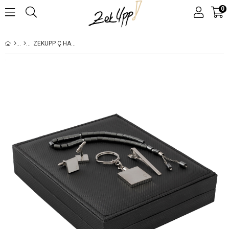
0
ZEKUPP Ç HARFLI KOL DÜĞMESI, ANAHTARLIK, KRAVAT TUTUCU VE TESPIH, ERKEKLER IÇIN HEDIYE SEÇENEĞI