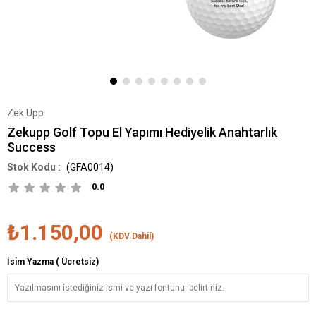
Zek Upp
Zekupp Golf Topu El Yapımı Hediyelik Anahtarlık
Success
(GFA0014)
0.0
₺1.150,00
(KDV Dahil)
İsim Yazma ( Ücretsiz)