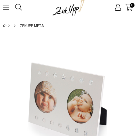
0
ZEKUPP METAL FOTOĞRAF RESIM ÇERÇEVESI, B1602, 22X15CM